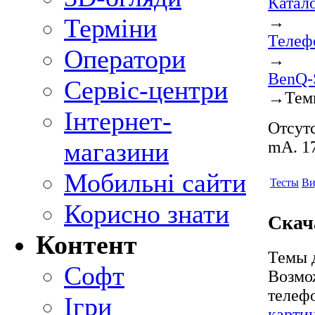
Катал
→
Терміни
Телеф
Оператори
→
BenQ-
Сервіс-центри
→
Тем
Інтернет-
Отсутс
магазини
mA. 17
Мобильні сайти
Тесты
Ви
Корисно знати
Скач
Контент
Темы д
Софт
Возмо
телеф
Ігри
карти