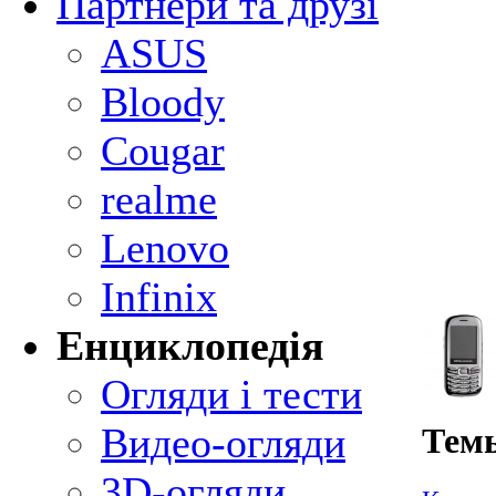
Партнери та друзі
ASUS
Bloody
Cougar
realme
Lenovo
Infinix
Енциклопедія
Огляди і тести
Видео-огляди
Темы
3D-огляди