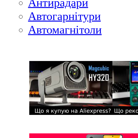
Антирадари
Автогарнітури
Автомагнітоли